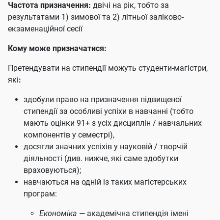
Частота призначення
:
двічі на рік, тобто за
результатами 1) зимової та 2) літньої заліково-
екзаменаційної сесії
Кому може призначатися:
Претендувати на стипендії можуть студенти-магістри,
які
:
здобули право на призначення підвищеної
стипендії за особливі успіхи в навчанні (тобто
мають оцінки 91+ з усіх дисциплін / навчальних
компонентів у семестрі),
досягли значних успіхів у науковій / творчій
діяльності
(
див. нижче, які саме здобутки
враховуються)
;
навчаються на одній із таких магістерських
програм
:
Економіка
— академічна стипендія імені