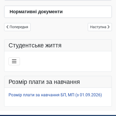
Нормативні документи
Попередня стаття: Стипендія Президента України
Наступна статт
Попередня
Наступна
Студентське життя
Розмір плати за навчання
Розмір плати за навчання БП, МП (з 01.09.2026)