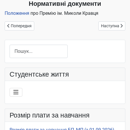
Нормативні документи
Положення
про Премію ім. Миколи Кравця
Попередня стаття: Зірка ФЕН
Наступна стаття
Попередня
Наступна
Пошук
Студентське життя
Розмір плати за навчання
Розмір плати за навчання БП, МП (з 01.09.2026)