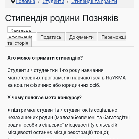
Головна
Студенти
Стипендії та гранти
Стипендія родини Позняків
Загальна
інформація
Податись
Документи
Переможці
та історія
Хто може отримати стипендію?
Cтуденти / студентки 1-го року навчання
магістерських програм, які навчаються в НаУКМА
за кошти фізичних або юридичних осіб.
У чому полягає мета конкурсу?
♦ підтримка студентів / студенток із соціально
незахищених родин (малозабезпечені та багатодітні
родин, особи з сільської місцевості (у сільській
місцевості останнє місце реєстрації) тощо);