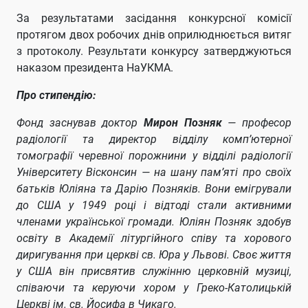
За результатами засідання конкурсної комісії
протягом двох робочих днів оприлюднюється витяг
з протоколу. Результати конкурсу затверджуються
наказом президента НаУКМА.
Про стипендію:
Фонд заснував доктор
Мирон Позняк
— професор
радіології та директор відділу комп’ютерної
томографії черевної порожнини у відділі радіології
Університету Вісконсин — на шану пам’яті про своїх
батьків Юліяна та Дарію Позняків. Вони емігрували
до США у 1949 році і відтоді стали активними
членами української громади. Юліян Позняк здобув
освіту в Академії літургійного співу та хорового
диригування при церкві св. Юра у Львові. Своє життя
у США він присвятив служінню церковній музиці,
співаючи та керуючи хором у Греко-Католицькій
Церкві ім. св. Йосифа в Чикаго.