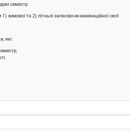
 один семестр
и 1) зимової та 2) літньої заліково-екзаменаційної сесії
, які:
семестр;
оті.