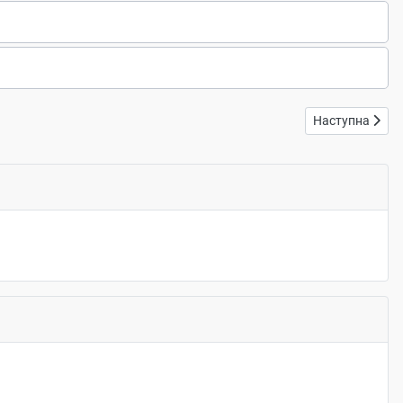
Наступна статт
Наступна