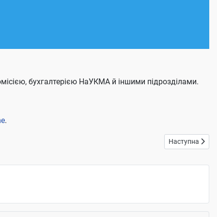
 комісією, бухгалтерією НаУКМА й іншими підрозділами.
e
.
Наступна статт
Наступна