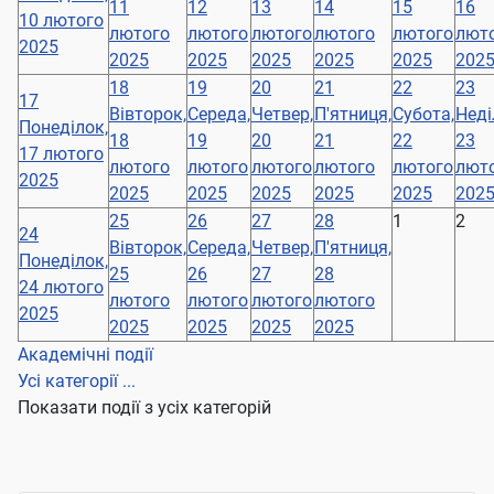
11
12
13
14
15
16
10 лютого
лютого
лютого
лютого
лютого
лютого
лют
2025
2025
2025
2025
2025
2025
202
18
19
20
21
22
23
17
Вівторок,
Середа,
Четвер,
П'ятниця,
Субота,
Неді
Понеділок,
18
19
20
21
22
23
17 лютого
лютого
лютого
лютого
лютого
лютого
лют
2025
2025
2025
2025
2025
2025
202
25
26
27
28
1
2
24
Вівторок,
Середа,
Четвер,
П'ятниця,
Понеділок,
25
26
27
28
24 лютого
лютого
лютого
лютого
лютого
2025
2025
2025
2025
2025
Академічні події
Усі категорії ...
Показати події з усіх категорій