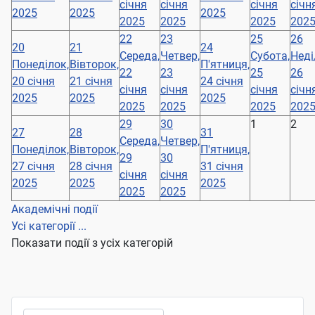
січня
січня
січня
січн
2025
2025
2025
2025
2025
2025
202
22
23
25
26
20
21
24
Середа,
Четвер,
Субота,
Неді
Понеділок,
Вівторок,
П'ятниця,
22
23
25
26
20 січня
21 січня
24 січня
січня
січня
січня
січн
2025
2025
2025
2025
2025
2025
202
29
30
1
2
27
28
31
Середа,
Четвер,
Понеділок,
Вівторок,
П'ятниця,
29
30
27 січня
28 січня
31 січня
січня
січня
2025
2025
2025
2025
2025
Академічні події
Усі категорії ...
Показати події з усіх категорій