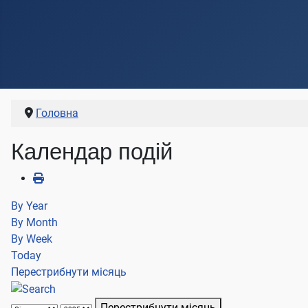
Головна
Календар подій
By Year
By Month
By Week
Today
Перестрибнути місяць
Перестрибнути місяць