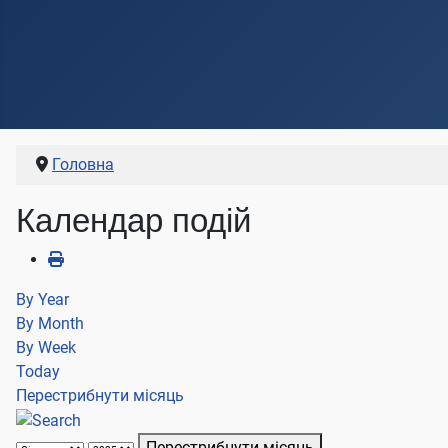
Головна
Календар подій
By Year
By Month
By Week
Today
Перестрибнути місяць
Перестрибнути місяць