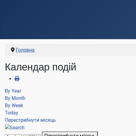
Головна
Календар подій
By Year
By Month
By Week
Today
Перестрибнути місяць
Перестрибнути місяць