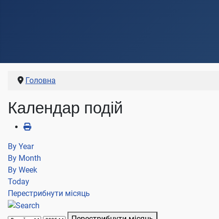
Головна
Календар подій
By Year
By Month
By Week
Today
Перестрибнути місяць
Перестрибнути місяць