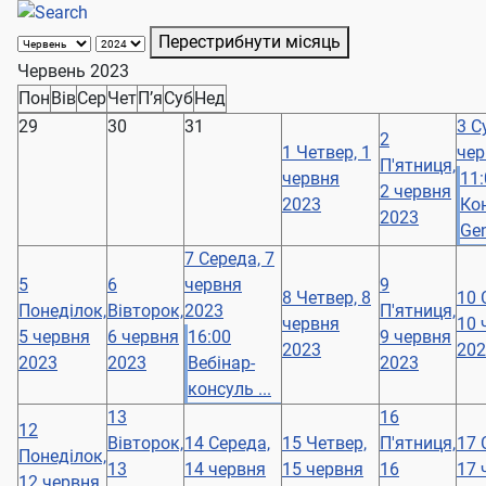
Перестрибнути місяць
Червень 2023
Пон
Вів
Сер
Чет
П’я
Суб
Нед
29
30
31
3
С
2
1
Четвер, 1
чер
П'ятниця,
червня
11:
2 червня
2023
Ко
2023
Gen
7
Середа, 7
5
6
червня
9
8
Четвер, 8
10
Понеділок,
Вівторок,
2023
П'ятниця,
червня
10 
5 червня
6 червня
16:00
9 червня
2023
202
2023
2023
Вебінар-
2023
консуль ...
13
16
12
Вівторок,
14
Середа,
15
Четвер,
П'ятниця,
17
Понеділок,
13
14 червня
15 червня
16
17 
12 червня