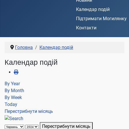
Новини
Календар подій
Підтримати Могилянку
Контакти
Головна
Календар подій
Календар подій
By Year
By Month
By Week
Today
Перестрибнути місяць
Перестрибнути місяць