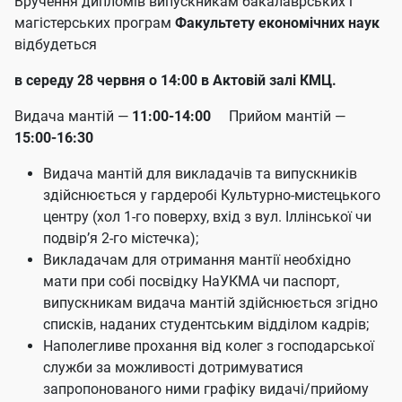
Вручення дипломів випускникам бакалаврських і
магістерських програм
Факультету економічних наук
відбудеться
в середу 28 червня о 14:00 в Актовій залі КМЦ.
Видача мантій —
11:00-14:00
Прийом мантій —
15:00-16:30
Видача мантій для викладачів та випускників
здійснюється у гардеробі Культурно-мистецького
центру (хол 1-го поверху, вхід з вул. Іллінської чи
подвір’я 2-го містечка);
Викладачам для отримання мантії необхідно
мати при собі посвідку НаУКМА чи паспорт,
випускникам видача мантій здійснюється згідно
списків, наданих студентським відділом кадрів;
Наполегливе прохання від колег з господарської
служби за можливості дотримуватися
запропонованого ними графіку видачі/прийому