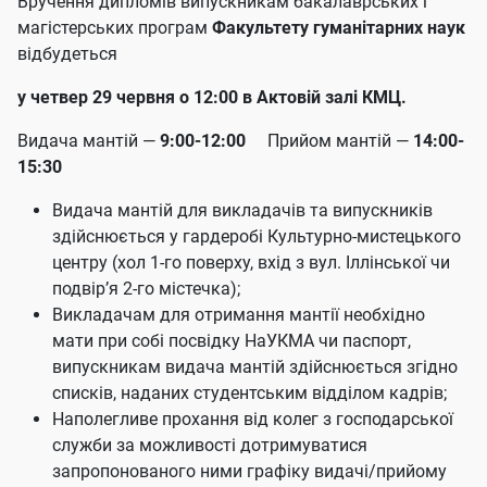
Вручення дипломів випускникам бакалаврських і
магістерських програм
Факультету гуманітарних наук
відбудеться
у четвер 29 червня о 12:00 в Актовій залі КМЦ.
Видача мантій —
9:00-12:00
Прийом мантій —
14:00-
15:30
Видача мантій для викладачів та випускників
здійснюється у гардеробі Культурно-мистецького
центру (хол 1-го поверху, вхід з вул. Іллінської чи
подвір’я 2-го містечка);
Викладачам для отримання мантії необхідно
мати при собі посвідку НаУКМА чи паспорт,
випускникам видача мантій здійснюється згідно
списків, наданих студентським відділом кадрів;
Наполегливе прохання від колег з господарської
служби за можливості дотримуватися
запропонованого ними графіку видачі/прийому