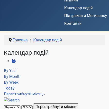
Новини
Календар подій
Підтримати Могилянку
Контакти
Головна
Календар подій
Календар подій
By Year
By Month
By Week
Today
Перестрибнути місяць
Перестрибнути місяць