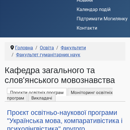
Новини
Календар подій
Підтримати Могилянку
Контакти
Головна
Освіта
Факультети
Факультет гуманітарних наук
Кафедра загального та
слов'янського мовознавства
Проєкти освітніх програм
Моніторинг освітніх
програм
Викладачі
Проєкт освітньо-наукової програми
"Українська мова, компаративістика і
психолінгвістика" другого