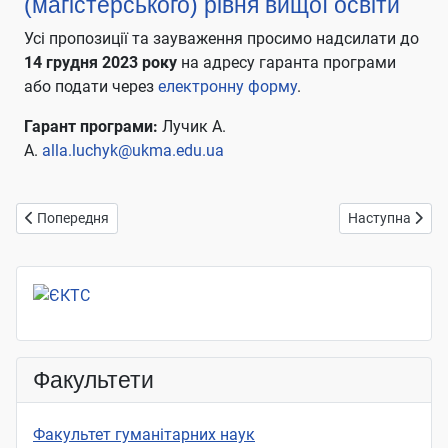
(магістерського) рівня вищої освіти
Усі пропозиції та зауваження просимо надсилати до
14 грудня 2023 року
на адресу гаранта програми
або подати через
електронну форму
.
Гарант програми:
Лучик А.
А.
alla.luchyk@ukma.edu.ua
Попередня стаття: Кафедра літературознавства ім. В. Моренця
Наступна статт
Попередня
Наступна
Факультети
Факультет гуманітарних наук