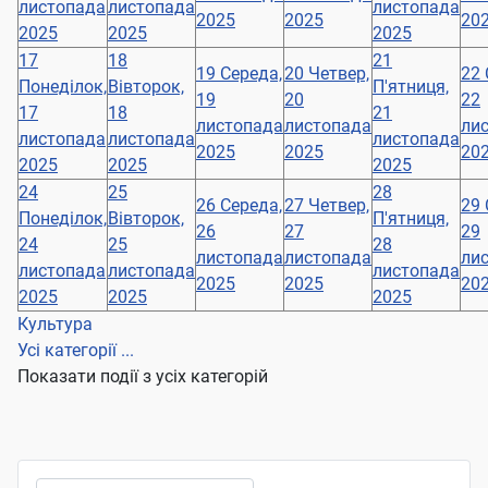
листопада
листопада
листопада
2025
2025
20
2025
2025
2025
17
18
21
19
Середа,
20
Четвер,
22
Понеділок,
Вівторок,
П'ятниця,
19
20
22
17
18
21
листопада
листопада
ли
листопада
листопада
листопада
2025
2025
20
2025
2025
2025
24
25
28
26
Середа,
27
Четвер,
29
Понеділок,
Вівторок,
П'ятниця,
26
27
29
24
25
28
листопада
листопада
ли
листопада
листопада
листопада
2025
2025
20
2025
2025
2025
Культура
Усі категорії ...
Показати події з усіх категорій