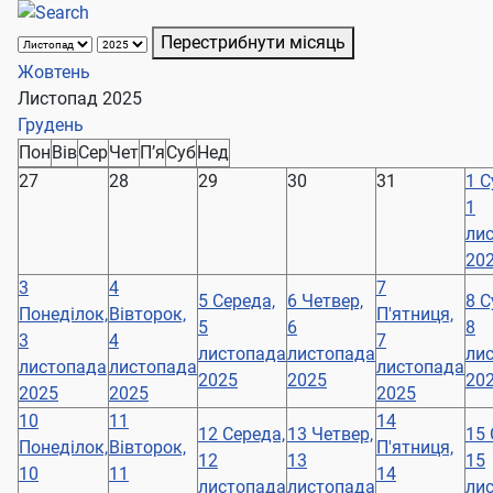
Перестрибнути місяць
Жовтень
Листопад 2025
Грудень
Пон
Вів
Сер
Чет
П’я
Суб
Нед
27
28
29
30
31
1
С
1
ли
20
3
4
7
5
Середа,
6
Четвер,
8
С
Понеділок,
Вівторок,
П'ятниця,
5
6
8
3
4
7
листопада
листопада
ли
листопада
листопада
листопада
2025
2025
20
2025
2025
2025
10
11
14
12
Середа,
13
Четвер,
15
Понеділок,
Вівторок,
П'ятниця,
12
13
15
10
11
14
листопада
листопада
ли