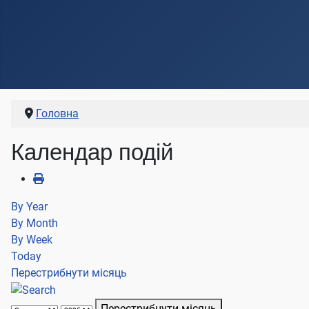
Головна
Календар подій
By Year
By Month
By Week
Today
Перестрибнути місяць
Перестрибнути місяць