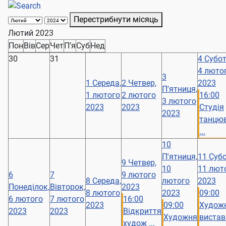
Перестрибнути місяць
Лютий 2023
Пон
Вів
Сер
Чет
П’я
Суб
Нед
30
31
4
Субот
4 люто
3
1
Середа,
2
Четвер,
2023
П'ятниця,
1 лютого
2 лютого
16:00
3 лютого
2023
2023
Студія
2023
танцю
...
10
П'ятниця,
11
Субо
9
Четвер,
10
11 лют
6
7
9 лютого
8
Середа,
лютого
2023
Понеділок,
Вівторок,
2023
8 лютого
2023
09:00
6 лютого
7 лютого
16:00
2023
09:00
Худож
2023
2023
Відкриття
Художня
вистав
худож ...