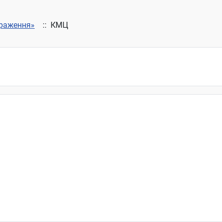
раження»
:: КМЦ