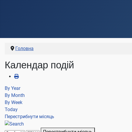
Головна
Календар подій
By Year
By Month
By Week
Today
Перестрибнути місяць
Перестрибнути місяць