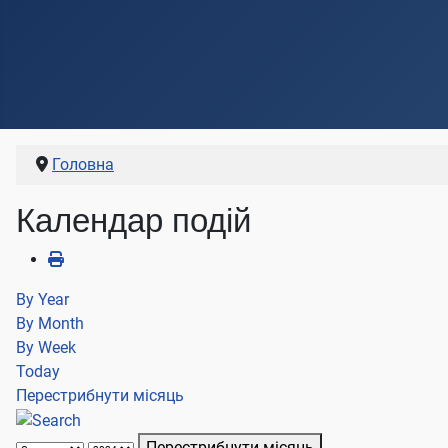
Головна
Календар подій
By Year
By Month
By Week
Today
Перестрибнути місяць
Перестрибнути місяць