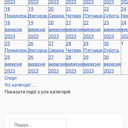
2023
2023
2023
2023
2023
2023
20
18
19
20
21
22
23
24
Понеділок,
Вівторок,
Середа,
Четвер,
П'ятниця,
Субота,
Нед
18
19
20
21
22
23
24
вересня
вересня
вересня
вересня
вересня
вересня
ве
2023
2023
2023
2023
2023
2023
20
25
26
27
28
29
30
1
Понеділок,
Вівторок,
Середа,
Четвер,
П'ятниця,
Субота,
25
26
27
28
29
30
вересня
вересня
вересня
вересня
вересня
вересня
2023
2023
2023
2023
2023
2023
Спорт
Усі категорії ...
Показати події з усіх категорій
Пошук