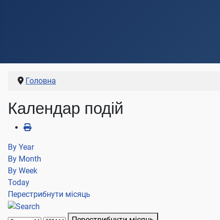
Головна
Календар подій
By Year
By Month
By Week
Today
Перестрибнути місяць
Перестрибнути місяць