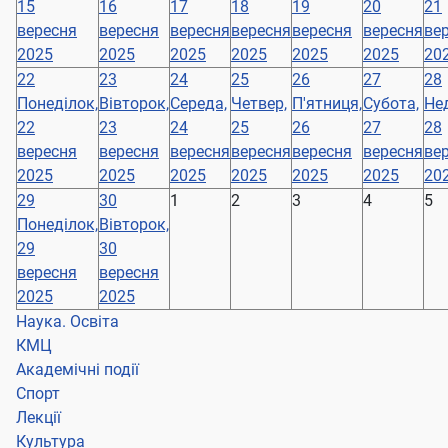
15
16
17
18
19
20
21
вересня
вересня
вересня
вересня
вересня
вересня
ве
2025
2025
2025
2025
2025
2025
20
22
23
24
25
26
27
28
Понеділок,
Вівторок,
Середа,
Четвер,
П'ятниця,
Субота,
Нед
22
23
24
25
26
27
28
вересня
вересня
вересня
вересня
вересня
вересня
ве
2025
2025
2025
2025
2025
2025
20
29
30
1
2
3
4
5
Понеділок,
Вівторок,
29
30
вересня
вересня
2025
2025
Наука. Освіта
КМЦ
Академічні події
Спорт
Лекції
Культура