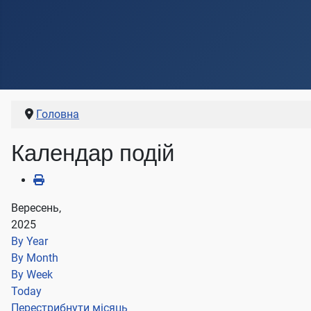
Головна
Календар подій
Вересень,
2025
By Year
By Month
By Week
Today
Перестрибнути місяць