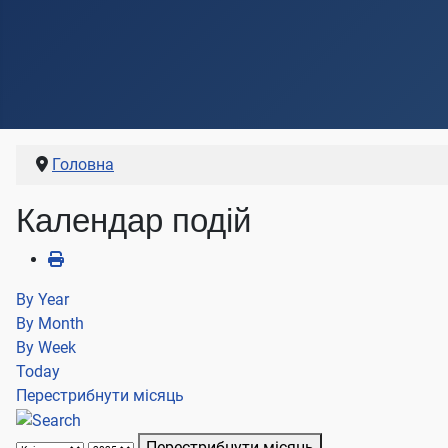
Головна
Календар подій
By Year
By Month
By Week
Today
Перестрибнути місяць
Перестрибнути місяць