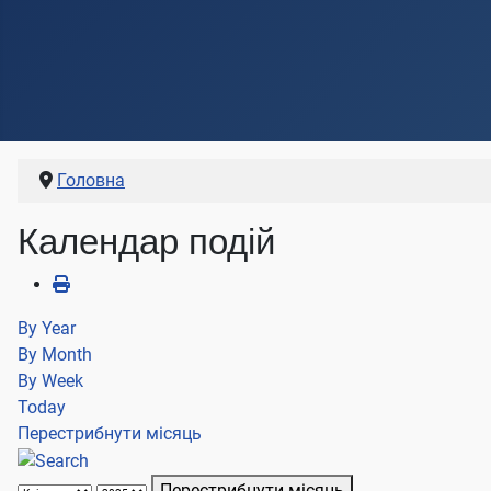
Головна
Календар подій
By Year
By Month
By Week
Today
Перестрибнути місяць
Перестрибнути місяць