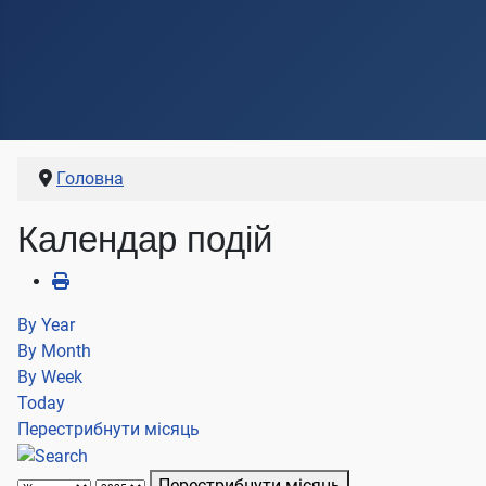
Головна
Календар подій
By Year
By Month
By Week
Today
Перестрибнути місяць
Перестрибнути місяць