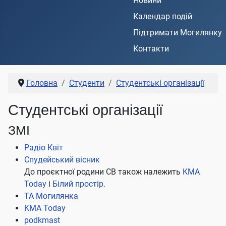
Новини
Календар подій
Підтримати Могилянку
Контакти
Головна
Студенти
Студентські організації
Студентські організації
ЗМІ
Радіо Квіт
Спудейський вісник
До проєктної родини СВ також належить
KMA
Today
і
Білий простір.
ТА Могилянка
KMA Today
podkmast