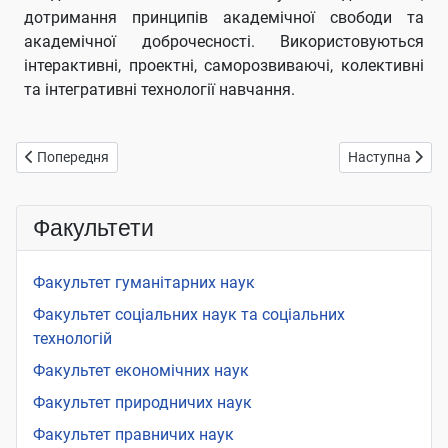
дотримання принципів академічної свободи та
академічної доброчесності. Використовуються
інтерактивні, проектні, саморозвиваючі, колективні
та інтегративні технології навчання.
Попередня стаття: Медична школа
Наступна статт
Попередня
Наступна
Факультети
Факультет гуманітарних наук
Факультет соціальних наук та соціальних
технологій
Факультет економічних наук
Факультет природничих наук
Факультет правничих наук