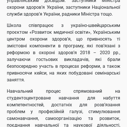
управлінським досвідом: заступники Міністра
охорони здоров’я України, заступники Національної
служби здоров’я України, радники Міністра тощо.
Школа співпрацює з україно-швейцарським
проєктом «Розвиток медичної освіти», Українським
центром охорони здоров’я, що привносять ті
змістовні компоненти в програму, які пов’язані з
реформою в охороні здоров’я 2018 – 2020 рр.,
залучаючи гостьових викладачів, які брали
безпосередню участь в процесах реформи, а також
привносячи кейси, на яких побудовані семінарські
заняття.
Навчальний процес спрямований на
студентоцентроване навчання для набуття
компетентностей, достатніх для розв’язання
проблем у професійній галузі, стимулювання
самонавчання, самоорганізацію та розвиток,
поєднання навчальної та наукової діяльності,