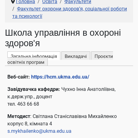
Головна
Освіта
Факультети
Факультет охорони здоров’я, соціальної роботи
та психології
Школа управління в охороні
здоров'я
Загальна інформація
Викладачі
Проєкти
освітніх програм
Веб-сайт:
https://hcm.ukma.edu.ua/
Завідувачка кафедри:
Чухно Інна Анатоліївна,
к.держ.упр., доцент
тел. 463 66 68
Методист
: Світлана Станіславівна Михайленко
корпус 8, кімната 4
s.mykhailenko@ukma.edu.ua