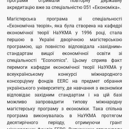
програми отримали повторну державну
акредитацію вже за спеціальністю 051 «Економіка».
Магістерська програма зі спеціальності
«Економічна теорія», яка була створена на кафедрі
економічної теорії НаУКМА у 1996 році, стала
першою в Україні дворічною магістерською
програмою, що повністю відповідала «західним»
стандартам вищої економічної освіти зі
спеціальності “Economics”. Цьому сприяв факт
перемоги кафедри економічної теорії НаУКМА у
всеукраїнському конкурсі міжнародного
консорціуму фондів EERC на предмет обрання
українського університету, де навчання з економіки
відповідає західним стандартам і на цій базі
можливо запровадити типову міжнародну
магістерську програму з економіки. Така спільна
програма виконувалась в НаУКМА протягом
десятирічного періоду, отримуючи грант