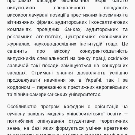
програмах кафедри економічної теорії: багато
випускників спеціальності посідають
високооплачувані позиції в престижних іноземних та
вітчизняних фірмах, аудиторських і консалтингових
компаніях, провідних банках, аудиторських та
рекламних агентствах, центральних економічних
журналах, науково-дослідних інституцій тощо. Це
свідчить про високу конкурентоздатність
випускників спеціальності на ринку праці, оскільки
зазвичай такі посади заміщуються на конкурсних
засадах. Отримані знання дозволяють успішно
продовжувати навчання як в Україні, так і за
кордоном — переважно в престижних європейських
та північноамериканських університетах.
Особливістю програм кафедри є орієнтація на
сучасну західну модель університетської освіти —
поглиблене опанування студентами теоретичних
знань, на базі яких формується уміння креативно