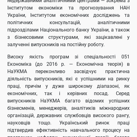
недержавними аналітичними центрами — зокрема з
Інститутом економіки та прогнозування НАН
України, Інститутом економічних досліджень та
політичних консультацій, аналітичними
підрозділами Національного банку України, а також
з бізнесовими структурами, які зацікавлені у
залученні випускників на постійну роботу.
Високу якість програм зі спеціальності 051
Економіка (до 2016 р. — Економічна теорія) в
НаУКМА переконливо засвідчує практична
діяльність випускників, які є успішними на ринку
праці, причім у дуже широкому діапазоні, як
економічних, так і керівних посад. Серед
випускників НаУКМА багато відомих успішних
бізнесменів, менеджерів, аналітиків міжнародних
організацій, державних службовців високого рангу,
науковців тощо. Український ринок праці
підтвердив ефективність навчального процесу на