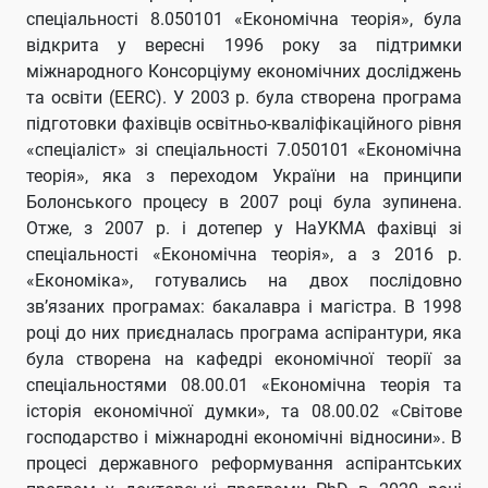
спеціальності 8.050101 «Економічна теорія», була
відкрита у вересні 1996 року за підтримки
міжнародного Консорціуму економічних досліджень
та освіти (EERC). У 2003 р. була створена програма
підготовки фахівців освітньо-кваліфікаційного рівня
«спеціаліст» зі спеціальності 7.050101 «Економічна
теорія», яка з переходом України на принципи
Болонського процесу в 2007 році була зупинена.
Отже, з 2007 р. і дотепер у НаУКМА фахівці зі
спеціальності «Економічна теорія», а з 2016 р.
«Економіка», готувались на двох послідовно
зв’язаних програмах: бакалавра і магістра. В 1998
році до них приєдналась програма аспірантури, яка
була створена на кафедрі економічної теорії за
спеціальностями 08.00.01 «Економічна теорія та
історія економічної думки», та 08.00.02 «Світове
господарство і міжнародні економічні відносини». В
процесі державного реформування аспірантських