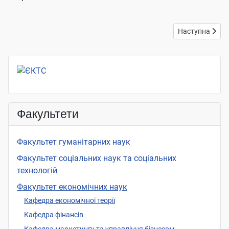
Наступна статт
Наступна
Факультети
Факультет гуманітарних наук
Факультет соціальних наук та соціальних
технологій
Факультет економічних наук
Кафедра економічної теорії
Кафедра фінансів
Кафедра маркетингу та управління бізнесом