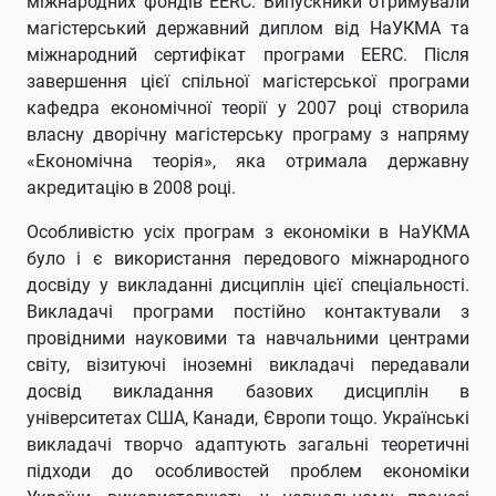
міжнародних фондів EERC. Випускники отримували
магістерський державний диплом від НаУКМА та
міжнародний сертифікат програми EERC. Після
завершення цієї спільної магістерської програми
кафедра економічної теорії у 2007 році створила
власну дворічну магістерську програму з напряму
«Економічна теорія», яка отримала державну
акредитацію в 2008 році.
Особливістю усіх програм з економіки в НаУКМА
було і є використання передового міжнародного
досвіду у викладанні дисциплін цієї спеціальності.
Викладачі програми постійно контактували з
провідними науковими та навчальними центрами
світу, візитуючі іноземні викладачі передавали
досвід викладання базових дисциплін в
університетах США, Канади, Європи тощо. Українські
викладачі творчо адаптують загальні теоретичні
підходи до особливостей проблем економіки