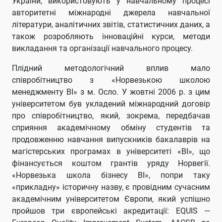
України, використовують у навчальному процесі
авторитетні міжнародні джерела навчальної
літератури, аналітичних звітів, статистичних даних, а
також розробляють інноваційні курси, методи
викладання та організації навчального процесу.
Плідний методологічний вплив мало
співробітництво з «Норвезькою школою
менеджменту BI» з м. Осло. У жовтні 2006 р. з цим
університетом був укладений міжнародний договір
про співробітництво, який, зокрема, передбачав
сприяння академічному обміну студентів та
продовженню навчання випускників бакалаврів на
магістерських програмах в університеті «ВІ», що
фінансується коштом грантів уряду Норвегії.
«Норвезька школа бізнесу BI», попри таку
«прикладну» історичну назву, є провідним сучасним
академічним університетом Європи, який успішно
пройшов три європейські акредитації: EQUIS —