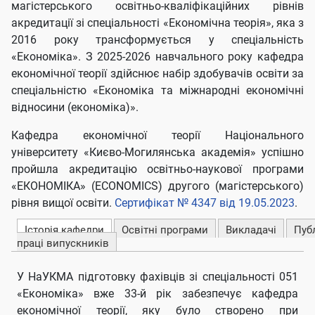
магістерського освітньо-кваліфікаційних рівнів
акредитації зі спеціальності «Економічна теорія», яка з
2016 року трансформується у спеціальність
«Економіка». З 2025-2026 навчального року кафедра
економічної теорії здійснює набір здобувачів освіти за
спеціальністю «Економіка та міжнародні економічні
відносини (економіка)».
Кафедра економічної теорії Національного
університету «Києво-Могилянська академія» успішно
пройшла акредитацію освітньо-наукової програми
«ЕКОНОМІКА» (ECONOMICS) другого (магістерського)
рівня вищої освіти.
Сертифікат № 4347 від 19.05.2023
.
Історія кафедри
Освітні програми
Викладачі
Публ
праці випускників
У НаУКМА підготовку фахівців зі спеціальності 051
«Економіка» вже 33-й рік забезпечує кафедра
економічної теорії, яку було створено при