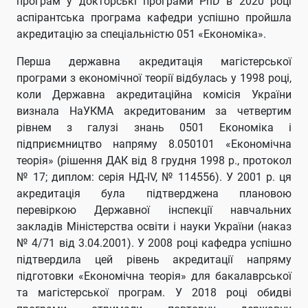
програм у докторські програми PhD в 2020 році
аспірантська програма кафедри успішно пройшла
акредитацію за спеціальністю 051 «Економіка».
Перша державна акредитація магістерської
програми з економічної теорії відбулась у 1998 році,
коли Державна акредитаційна комісія України
визнала НаУКМА акредитованим за четвертим
рівнем з галузі знань 0501 Економіка і
підприємництво напряму 8.050101 «Економічна
теорія» (рішення ДАК від 8 грудня 1998 р., протокол
№ 17; диплом: серія НД-IV, № 114556). У 2001 р. ця
акредитація була підтверджена плановою
перевіркою Державної інспекції навчальних
закладів Міністерства освіти і науки України (наказ
№ 4/71 від 3.04.2001). У 2008 році кафедра успішно
підтвердила цей рівень акредитації напряму
підготовки «Економічна теорія» для бакалаврської
та магістерської програм. У 2018 році обидві