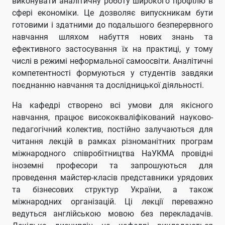
виконувати аналітичну роботу широкого профілю в
сфері економіки. Це дозволяє випускникам бути
готовими і здатними до подальшого безперервного
навчання шляхом набуття нових знань та
ефективного застосування їх на практиці, у тому
числі в режимі неформальної самоосвіти. Аналітичні
компетентності формуються у студентів завдяки
поєднанню навчання та дослідницької діяльності.
На кафедрі створено всі умови для якісного
навчання, працює висококваліфікований науково-
педагогічний колектив, постійно залучаються для
читання лекцій в рамках різноманітних програм
міжнародного співробітництва НаУКМА провідні
іноземні професори та запрошуються для
проведення майстер-класів представники урядових
та бізнесових структур України, а також
міжнародних організацій. Ці лекції переважно
ведуться англійською мовою без перекладачів.