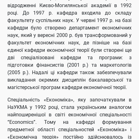
відродженні Києво-Могилянської академії в 1992
році. До 1997 р. кафедра входила до складу
факультету суспільних наук. У червні 1997 р. на базі
кафедри було створено департамент економічних
наук, який у вересні 2000 р. був трансформований у
факультет економічних наук, де пізніше на базі
єдиної кафедри економічної теорії були створені ще
дві спеціалізовані кафедри та програми: з
підготовки фінансистів (2001 р.) та маркетологів
(2005 р.). Надалі ці кафедри також забезпечували
викладання окремих дисциплін бакалаврської та
магістерської програм кафедри економічної теорії.
Спеціальність «Економіка», яку започаткували в
НаУКМА у 1992 році, стала українським аналогом
найпоширенішої в світі економічної спеціальності
“Economics”. Тому на кафедрі формування
предметної області спеціальностей «Економіка» і
«Економічна теорія» постійно здійснювалось із