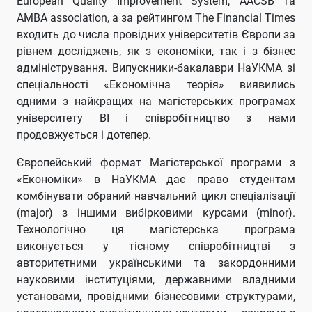
European Quality Improvement System, AACSB та
AMBA association, а за рейтингом The Financial Times
входить до числа провідних університетів Європи за
рівнем досліджень, як з економіки, так і з бізнес
адміністрування. Випускники-бакалаври НаУКМА зі
спеціальності «Економічна теорія» виявились
одними з найкращих на магістерських програмах
університету ВІ і співробітництво з нами
продовжується і дотепер.
Європейський формат Магістерської програми з
«Економіки» в НаУКМА дає право студентам
комбінувати обраний навчальний цикл спеціалізації
(major) з іншими вибірковими курсами (minor).
Технологічно ця магістерська програма
виконується у тісному співробітництві з
авторитетними українськими та закордонними
науковими інституціями, державними владними
установами, провідними бізнесовими структурами,