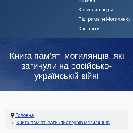
Новини
Календар подій
Підтримати Могилянку
Контакти
Книга пам'яті могилянців, які
загинули на російсько-
українській війні
Головна
Книга пам'яті загиблих героїв-могилянців