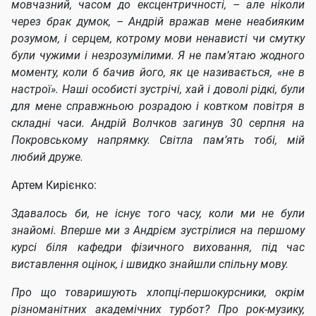
мовчазний, часом до ексцентричності, – але ніколи
через брак думок, – Андрій вражав мене неабияким
розумом, і серцем, котрому мови ненависті чи смутку
були чужими і незрозумілими. Я не пам’ятаю жодного
моменту, коли б бачив його, як це називається, «не в
настрої». Наші особисті зустрічі, хай і доволі рідкі, були
для мене справжньою розрадою і ковтком повітря в
складні часи. Андрій Волчков загинув 30 серпня на
Покровському напрямку. Світла пам’ять тобі, мій
любий друже.
Артем Кирієнко:
Здавалось би, не існує того часу, коли ми не були
знайомі. Вперше ми з Андрієм зустрілися на першому
курсі біля кафедри фізичного виховання, під час
виставлення оцінок, і швидко знайшли спільну мову.
Про що товаришують хлопці-першокурсники, окрім
різноманітних академічних турбот? Про рок-музику,