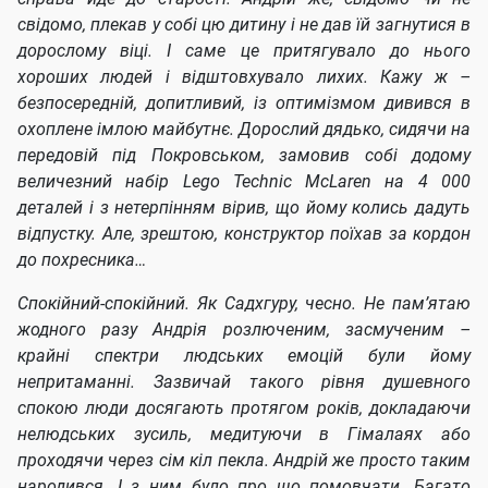
свідомо, плекав у собі цю дитину і не дав їй загнутися в
дорослому віці. І саме це притягувало до нього
хороших людей і відштовхувало лихих. Кажу ж –
безпосередній, допитливий, із оптимізмом дивився в
охоплене імлою майбутнє. Дорослий дядько, сидячи на
передовій під Покровськом, замовив собі додому
величезний набір Lego Technic McLaren на 4 000
деталей і з нетерпінням вірив, що йому колись дадуть
відпустку. Але, зрештою, конструктор поїхав за кордон
до похресника…
Спокійний-спокійний. Як Садхгуру, чесно. Не пам’ятаю
жодного разу Андрія розлюченим, засмученим –
крайні спектри людських емоцій були йому
непритаманні. Зазвичай такого рівня душевного
спокою люди досягають протягом років, докладаючи
нелюдських зусиль, медитуючи в Гімалаях або
проходячи через сім кіл пекла. Андрій же просто таким
народився. І з ним було про що помовчати. Багато