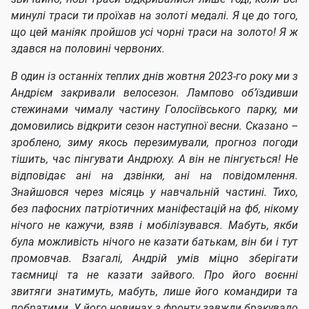
минулі траси ти проїхав на золоті медалі. Я це до того,
що цей маніяк пройшов усі чорні траси на золото! Я ж
здався на половині червоних.
В один із останніх теплих днів жовтня 2023-го року ми з
Андрієм закривали велосезон. Лампово
об’їздивши
стежинами чималу частину Голосіївського парку, ми
домовились відкрити сезон наступної весни. Сказано –
зроблено, зиму якось перезимували, прогноз погоди
тішить, час пінгувати Андрюху. А він не пінгується! Не
відповідає ані на дзвінки, ані на повідомлення.
Знайшовся через місяць у навчальній частині. Тихо,
без пафосних патріотичних маніфестацій на фб, нікому
нічого не кажучи, взяв і мобілізувався. Мабуть, якби
була можливість нічого не казати батькам, він би і тут
промовчав. Взагалі, Андрій умів міцно зберігати
таємниці та не казати зайвого. Про його воєнні
звитяги знатимуть, мабуть, лише його командири та
побратими. У його новинах з фронту завжди бракувало