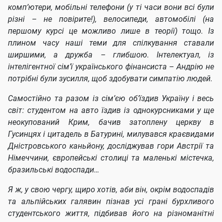
комп’ютери, мобільні телефони (у ті часи вони всі були
різні – не повірите!), велосипеди, автомобілі (на
першому курсі це можливо лише в теорії) тощо. Із
плином часу наші теми для спілкування ставали
ширшими, а дружба – глибшою. Інтелектуал, із
інтелігентної сім’ї українського фінансиста – Андрію не
потрібні були зусилля, щоб здобувати симпатію людей.
Самостійно та разом із сім’єю об’їздив Україну і весь
світ: студентом на авто їздив із однокурсниками у ще
неокупований Крим, бачив затоплену церкву в
Гусинцях і цитадель в Батурині, милувався краєвидами
Дністровського каньйону, досліджував гори Австрії та
Німеччини, європейські столиці та маленькі містечка,
бразильські водоспади…
Я ж, у свою чергу, щиро хотів, аби він, окрім водоспадів
та альпійських галявин пізнав усі грані бурхливого
студентського життя, підбивав його на різноманітні