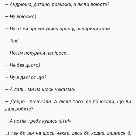
— Андрюша, дитино, розкажи, а як ви воюєте?
— Ну воюємо)
— Ну от ви прокинулись вранці, заварили кави…
— Так!
— Потім покурили папіроси…
— Не без цього)
— Ну а далі от що?
— А далі… ми на щось чекаємо!
— Добре… почекали. А після того, як почекали, що ви
далі робите?
— А потім треба кудись піти!»
…І так би він на щось чекав, десь би ходив, дивився б,