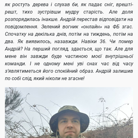
як ростуть дерева і слухав би, як падає сніг, врешті-
решт, тихо зустрівши мудру старість. Але доля
розпорядилась інакше. Андрій перестав відповідати на
повідомлення. Зелений вогник «онлайн» на ФБ згас.
Спочатку на декілька днів, потім на тиждень, потім на
два. Як виявилось, назавжди. Навіки 36. Чи помер
Андрій? На перший погляд, здається, що так. Але для
мене він завжди буде частиною моєї внутрішньої
команди. І не одному мені уві снах час від часу
з’являтиметься його спокійний образ. Андрій залишив
по собі слід, який ніколи не згасне!