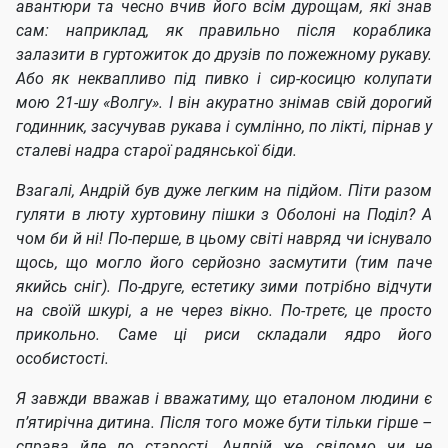
авантюри та чесно вчив його всім дурощам, які знав
сам: наприклад, як правильно після кораблика
залазити в гуртожиток до друзів по пожежному рукаву.
Або як неквапливо під пивко і сир-косицю колупати
мою 21-шу «Волгу». І він акуратно знімав свій дорогий
годинник, засучував рукава і сумлінно, по лікті, пірнав у
сталеві надра старої радянської біди.
Взагалі, Андрій був дуже легким на підйом. Піти разом
гуляти в люту хуртовину пішки з Оболоні на Поділ? А
чом би й ні! По-перше, в цьому світі навряд чи існувало
щось, що могло його серйозно засмутити (тим паче
якийсь сніг). По-друге, естетику зими потрібно відчути
на своїй шкурі, а не через вікно. По-третє, це просто
прикольно. Саме ці риси складали ядро його
особистості.
Я завжди вважав і вважатиму, що еталоном людини є
п’ятирічна дитина. Після того може бути тільки гірше –
справа йде до старості. Андрій же, свідомо чи не