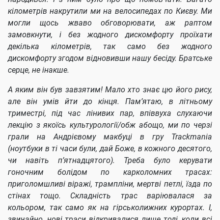
кілометрів накрутили ми на велосипедах по Києву. Ми
могли щось жваво обговорювати, аж раптом
замовкнути, і без жодного дискомфорту проїхати
декілька кілометрів, так само без жодного
дискомфорту згодом відновивши нашу бесіду. Братське
серце, не інакше.
А яким він був завзятим! Мало хто знає цю його рису,
але він умів йти до кінця. Пам’ятаю, в літньому
триместрі, під час лінивих пар, впіввуха слухаючи
лекцію з якоїсь культурології/обж абощо, ми по черзі
грали на Андрієвому макбуці в гру Trackmania
(ноутбуки в ті часи були, дай Боже, в кожного десятого,
чи навіть п’ятнадцятого). Треба було керувати
гоночним болідом по карколомних трасах:
приголомшливі віражі, трампліни, мертві петлі, їзда по
стінах тощо. Складність трас варіювалася за
кольором, так само як на гірськолижних курортах. І,
звичайно, нові траси відкривалися лише тоді, коли всі