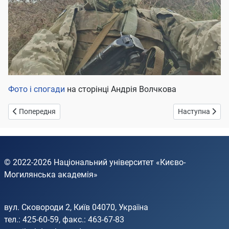
Фото і спогади
на сторінці Андрія Волчкова
Попередня стаття: Артем Свірідов
Наступна статт
Попередня
Наступна
© 2022-2026
Національний університет «Києво-
Могилянська академія»
вул. Сковороди 2, Київ 04070, Україна
тел.: 425-60-59, факс.: 463-67-83