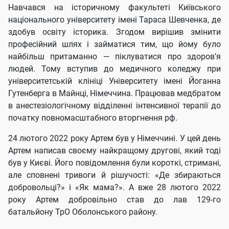
Навчався на історичному факультеті Київського
національного університету імені Тараса Шевченка, де
здобув освіту історика. Згодом вирішив змінити
професійний шлях і займатися тим, що йому було
найбільш притаманно — піклуватися про здоров’я
людей. Тому вступив до медичного коледжу при
університетській клініці Університету імені Йоганна
Гутенберга в Майнці, Німеччина. Працював медбратом
в анестезіологічному відділенні інтенсивної терапії до
початку повномасштабного вторгнення рф.
24 лютого 2022 року Артем був у Німеччині. У цей день
Артем написав своєму найкращому другові, який тоді
був у Києві. Його повідомлення були короткі, стримані,
але сповнені тривоги й рішучості: «Де збираються
добровольці?» і «Як мама?». А вже 28 лютого 2022
року Артем добровільно став до лав 129-го
батальйону ТрО Оболонського району.