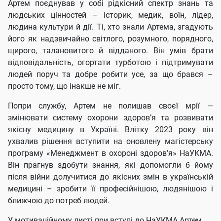
Артем поєднував у собі рідкісний спектр знань та
людських цінностей – історик, медик, воїн, лідер,
людина культури й дії. Ті, хто знали Артема, згадують
його як надзвичайно світлого, розумного, порядного,
щирого, талановитого й відданого. Він умів брати
відповідальність, огортати турботою і підтримувати
людей поруч та добре робити усе, за що брався –
просто тому, що інакше не міг.
Попри службу, Артем не полишав своєї мрії —
змінювати систему охорони здоров’я та розвивати
якісну медицину в Україні. Влітку 2023 року він
ухвалив рішення вступити на оновлену магістерську
програму «Менеджмент в охороні здоров’я» НаУКМА.
Він прагнув здобути знання, які допомогли б йому
після війни долучитися до якісних змін в українській
медицині – зробити її професійнішою, людянішою і
ближчою до потреб людей.
У мотиваційному листі при вступі до НаУКМА Артем