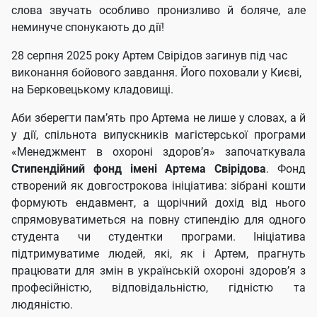
слова звучать особливо пронизливо й боляче, але
неминуче спонукають до дії!
28 серпня 2025 року Артем Свірідов загинув під час
виконання бойового завдання. Його поховали у Києві,
на Берковецькому кладовищі.
Аби зберегти пам’ять про Артема не лише у словах, а й
у дії, спільнота випускників магістерської програми
«Менеджмент в охороні здоров’я» започаткувала
Стипендійний фонд імені Артема Свірідова
. Фонд
створений як довгострокова ініціатива: зібрані кошти
формують ендавмент, а щорічний дохід від нього
спрямовуватиметься на повну стипендію для одного
студента чи студентки програми. Ініціатива
підтримуватиме людей, які, як і Артем, прагнуть
працювати для змін в українській охороні здоров’я з
професійністю, відповідальністю, гідністю та
людяністю.