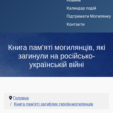
Новини
Календар подій
Підтримати Могилянку
Контакти
Книга пам'яті могилянців, які
загинули на російсько-
українській війні
Головна
Книга пам'яті загиблих героїв-могилянців