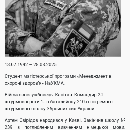
13.07.1992 – 28.08.2025
Студент магістерської програми «Менеджмент в
охороні здоров’я» НаУКМА.
Військовослужбовець. Капітан. Командир 2-ї
штурмової роти 1-го батальйону 210-го окремого
штурмового полку Збройних сил України.
Артем Свірідов народився у Києві. Закінчив школу №
239 з поглибленим вивченням німецької мови.