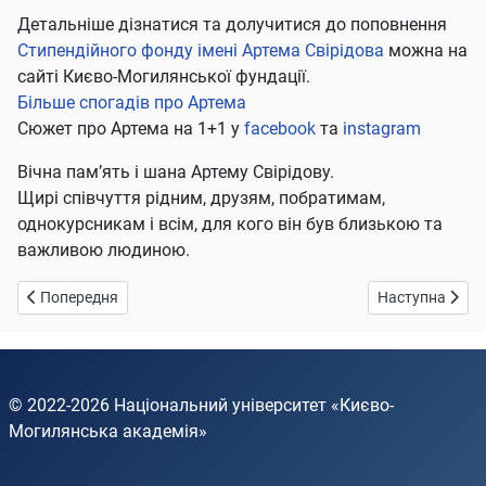
Детальніше дізнатися та долучитися до поповнення
Стипендійного фонду імені Артема Свірідова
можна на
сайті Києво-Могилянської фундації.
Більше спогадів про Артема
Сюжет про Артема на 1+1 у
facebook
та
instagram
Вічна пам’ять і шана Артему Свірідову.
Щирі співчуття рідним, друзям, побратимам,
однокурсникам і всім, для кого він був близькою та
важливою людиною.
Попередня стаття: Костянтин Пономаренко
Наступна статт
Попередня
Наступна
© 2022-2026
Національний університет «Києво-
Могилянська академія»