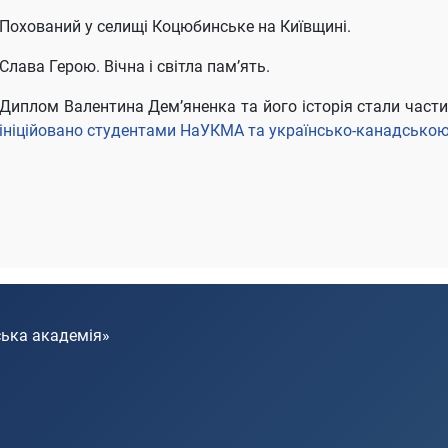
Похований у селищі Коцюбинське на Київщині.
Слава Герою. Вічна і світла пам’ять.
Диплом Валентина Дем’яненка та його історія стали час
ініційовано студентами НаУКМА та українсько-канадською
ська академія»