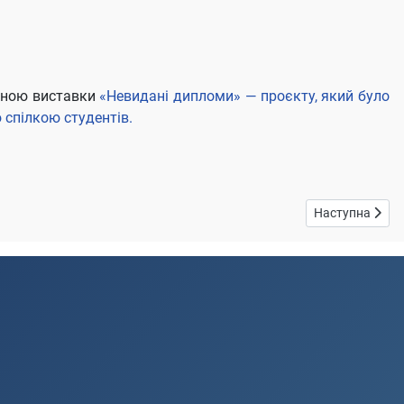
тиною виставки
«Невидані дипломи» — проєкту, який було
 спілкою студентів.
Наступна стаття
Наступна