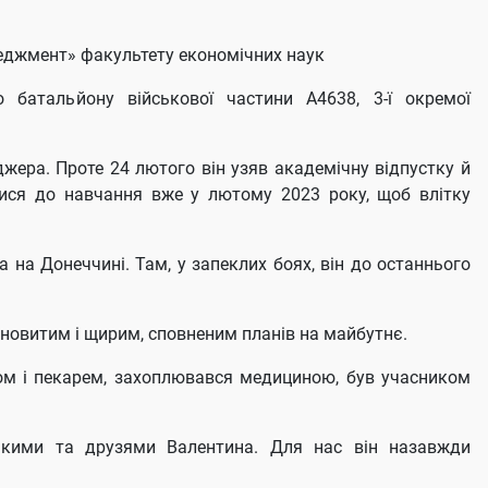
еджмент» факультету економічних наук
о батальйону військової частини А4638, 3-ї окремої
ера. Проте 24 лютого він узяв академічну відпустку й
тися до навчання вже у лютому 2023 року, щоб влітку
 на Донеччині. Там, у запеклих боях, він до останнього
лановитим і щирим, сповненим планів на майбутнє.
ом і пекарем, захоплювався медициною, був учасником
зькими та друзями Валентина. Для нас він назавжди