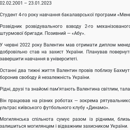
02.02.2001 – 23.01.2023
Студент 4-го року навчання бакалаврської програми «Мен
Розвідник розвідувального взводу 2-го механізованог
штурмової бригади. Позивний — «Абу».
У червні 2022 року Валентин мав отримати диплом менедж
добровільно став на захист України. Планував поверну
завершити навчання в університеті.
Останні два тижні життя Валентин провів поблизу Бахмута
боронив свободу й незалежність України.
Рідні, друзі та знайомі пам’ятають Валентина світлим, та
Він працював на різних роботах — зокрема рятувальник
ультрас київського футбольного клубу «Динамо».
Могилянська спільнота сумує разом із рідними, бли
залишиться могилянцем і відважним захисником України.