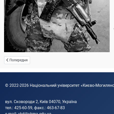
Попередня стаття: Павло Причепа
Попередня
© 2022-2026
Національний університет «Києво-Могилян
вул. Сковороди 2, Київ 04070, Україна
тел.: 425-60-59, факс.: 463-67-83
e-mail:
vkd@ukma.edu.ua