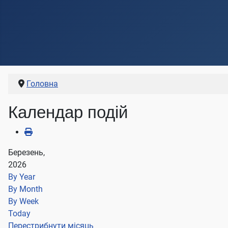
Головна
Календар подій
Березень,
2026
By Year
By Month
By Week
Today
Перестрибнути місяць