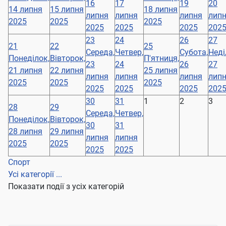
16
17
19
20
14 липня
15 липня
18 липня
липня
липня
липня
лип
2025
2025
2025
2025
2025
2025
202
23
24
26
27
21
22
25
Середа,
Четвер,
Субота,
Неді
Понеділок,
Вівторок,
П'ятниця,
23
24
26
27
21 липня
22 липня
25 липня
липня
липня
липня
лип
2025
2025
2025
2025
2025
2025
202
30
31
1
2
3
28
29
Середа,
Четвер,
Понеділок,
Вівторок,
30
31
28 липня
29 липня
липня
липня
2025
2025
2025
2025
Спорт
Усі категорії ...
Показати події з усіх категорій