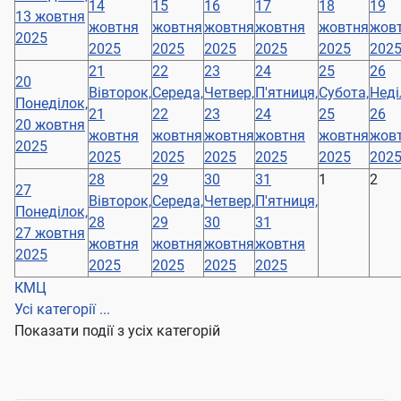
14
15
16
17
18
19
13 жовтня
жовтня
жовтня
жовтня
жовтня
жовтня
жов
2025
2025
2025
2025
2025
2025
202
21
22
23
24
25
26
20
Вівторок,
Середа,
Четвер,
П'ятниця,
Субота,
Неді
Понеділок,
21
22
23
24
25
26
20 жовтня
жовтня
жовтня
жовтня
жовтня
жовтня
жов
2025
2025
2025
2025
2025
2025
202
28
29
30
31
1
2
27
Вівторок,
Середа,
Четвер,
П'ятниця,
Понеділок,
28
29
30
31
27 жовтня
жовтня
жовтня
жовтня
жовтня
2025
2025
2025
2025
2025
КМЦ
Усі категорії ...
Показати події з усіх категорій