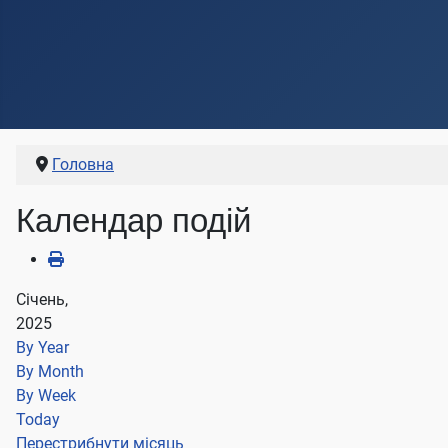
Головна
Календар подій
Січень,
2025
By Year
By Month
By Week
Today
Перестрибнути місяць