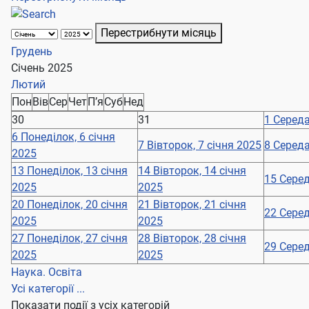
Перестрибнути місяць
Грудень
Січень 2025
Лютий
Пон
Вів
Сер
Чет
П’я
Суб
Нед
30
31
1
Середа
6
Понеділок, 6 січня
7
Вівторок, 7 січня 2025
8
Середа
2025
13
Понеділок, 13 січня
14
Вівторок, 14 січня
15
Серед
2025
2025
20
Понеділок, 20 січня
21
Вівторок, 21 січня
22
Серед
2025
2025
27
Понеділок, 27 січня
28
Вівторок, 28 січня
29
Серед
2025
2025
Наука. Освіта
Усі категорії ...
Показати події з усіх категорій