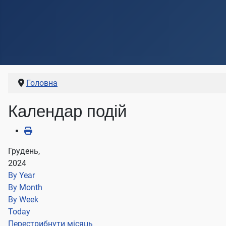
Головна
Календар подій
Грудень,
2024
By Year
By Month
By Week
Today
Перестрибнути місяць