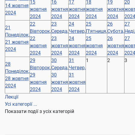
15
16
17
18
19
20
14 жовтня
жовтня
жовтня
жовтня
жовтня
жовтня
жов
2024
2024
2024
2024
2024
2024
202
22
23
24
25
26
27
21
Вівторок,
Середа,
Четвер,
П'ятниця,
Субота,
Неді
Понеділок,
22
23
24
25
26
27
21 жовтня
жовтня
жовтня
жовтня
жовтня
жовтня
жов
2024
2024
2024
2024
2024
2024
202
29
30
31
1
2
3
28
Вівторок,
Середа,
Четвер,
Понеділок,
29
30
31
28 жовтня
жовтня
жовтня
жовтня
2024
2024
2024
2024
Лекції
Усі категорії ...
Показати події з усіх категорій