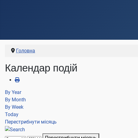
Головна
Календар подій
By Year
By Month
By Week
Today
Перестрибнути місяць
Перестрибнути місяць