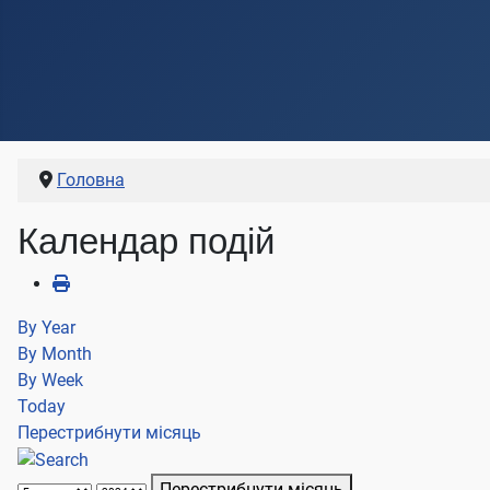
Головна
Календар подій
By Year
By Month
By Week
Today
Перестрибнути місяць
Перестрибнути місяць