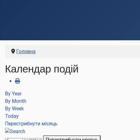
Головна
Календар подій
By Year
By Month
By Week
Today
Перестрибнути місяць
Перестрибнути місяць