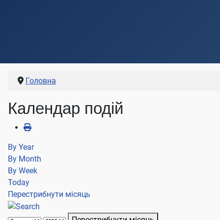
Головна
Календар подій
By Year
By Month
By Week
Today
Перестрибнути місяць
Перестрибнути місяць