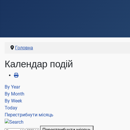
Головна
Календар подій
By Year
By Month
By Week
Today
Перестрибнути місяць
Перестрибнути місяць