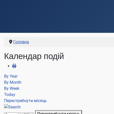
Головна
Календар подій
By Year
By Month
By Week
Today
Перестрибнути місяць
Перестрибнути місяць