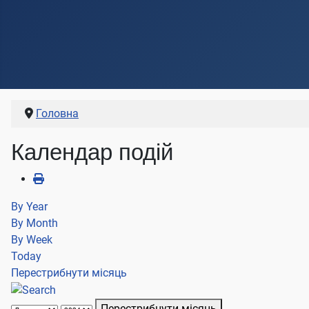
Головна
Календар подій
By Year
By Month
By Week
Today
Перестрибнути місяць
Перестрибнути місяць