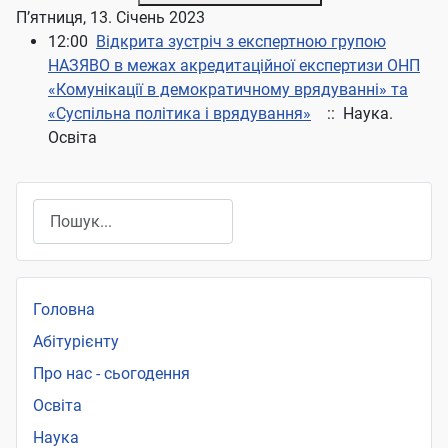
П’ятниця, 13. Січень 2023
12:00
Відкрита зустріч з експертною групою
НАЗЯВО в межах акредитаційної експертизи ОНП
«Комунікації в демократичному врядуванні» та
«Суспільна політика і врядування»
:: Наука.
Освіта
Пошук
Головна
Абітурієнту
Про нас - сьогодення
Освіта
Наука