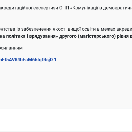
кредитаційної експертизи ОНП «Комунікації в демократичн
нтства із забезпечення якості вищої освіти в межах акреди
а політика і врядування» другого (магістерського) рівня 
осиланням
nFt5AV84bFaM66IqfRsjD.1