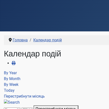
Головна
Календар подій
Календар подій
By Year
By Month
By Week
Today
Перестрибнути місяць
Перестрибнути місяць