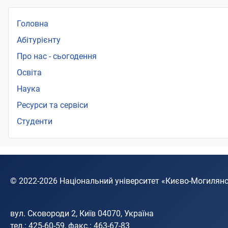
Головна
Абітурієнту
Про нас - сьогодення
Освіта
Наука
Ресурси та сервіси
Студенти
© 2022-2026
Національний університет «Києво-Могилян
вул. Сковороди 2, Київ 04070, Україна
тел.: 425-60-59, факс.: 463-67-83