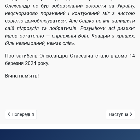
Олександр не був зобов'язаний воювати за Україну,
неодноразово поранений і контужений міг з чистою
совістю демобілізуватися. Але Сашко не міг залишити
свій підрозділ та побратимів. Розуміючи всі ризики:
йшов остаточно — справжній Воїн. Кращий з кращих,
біль невимовний, немає слів»
.
Про загибель Олександра Стасевіча стало відомо 14
березня 2024 року.
Вічна пам’ять!
Попередня стаття: Дмитро Шпирин
Наступна статт
Попередня
Наступна