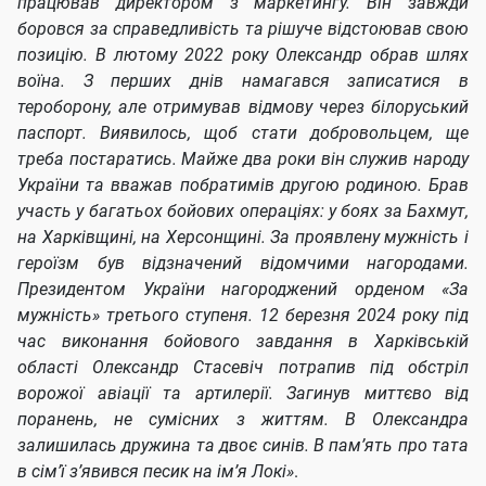
працював директором з маркетингу. Він завжди
боровся за справедливість та рішуче відстоював свою
позицію. В лютому 2022 року Олександр обрав шлях
воїна. З перших днів намагався записатися в
тероборону, але отримував відмову через білоруський
паспорт. Виявилось, щоб стати добровольцем, ще
треба постаратись. Майже два роки він служив народу
України та вважав побратимів другою родиною. Брав
участь у багатьох бойових операціях: у боях за Бахмут,
на Харківщині, на Херсонщині. За проявлену мужність і
героїзм був відзначений відомчими нагородами.
Президентом України нагороджений орденом «За
мужність» третього ступеня. 12 березня 2024 року під
час виконання бойового завдання в Харківській
області Олександр Стасевіч потрапив під обстріл
ворожої авіації та артилерії. Загинув миттєво від
поранень, не сумісних з життям. В Олександра
залишилась дружина та двоє синів. В пам’ять про тата
в сім’ї з’явився песик на ім’я Локі»
.