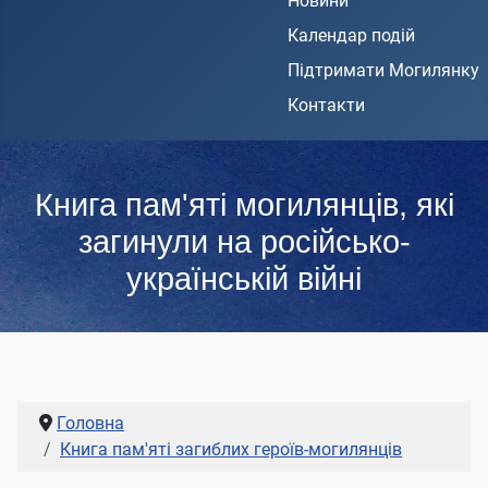
Новини
Календар подій
Підтримати Могилянку
Контакти
Книга пам'яті могилянців, які
загинули на російсько-
українській війні
Головна
Книга пам'яті загиблих героїв-могилянців