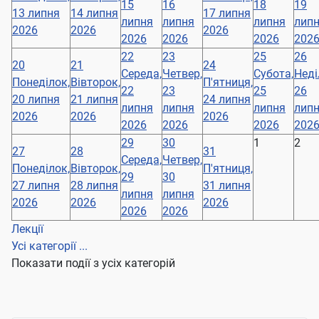
15
16
18
19
13 липня
14 липня
17 липня
липня
липня
липня
лип
2026
2026
2026
2026
2026
2026
202
22
23
25
26
20
21
24
Середа,
Четвер,
Субота,
Неді
Понеділок,
Вівторок,
П'ятниця,
22
23
25
26
20 липня
21 липня
24 липня
липня
липня
липня
лип
2026
2026
2026
2026
2026
2026
202
29
30
1
2
27
28
31
Середа,
Четвер,
Понеділок,
Вівторок,
П'ятниця,
29
30
27 липня
28 липня
31 липня
липня
липня
2026
2026
2026
2026
2026
Лекції
Усі категорії ...
Показати події з усіх категорій